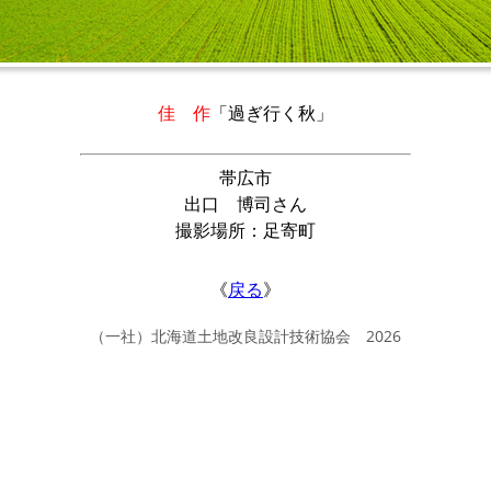
佳 作
「過ぎ行く秋」
帯広市
出口 博司さん
撮影場所：足寄町
《
戻る
》
（一社）北海道土地改良設計技術協会 2026