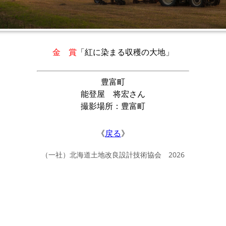
金 賞
「紅に染まる収穫の大地」
豊富町
能登屋 将宏さん
撮影場所：豊富町
《
戻る
》
（一社）北海道土地改良設計技術協会 2026